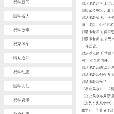
易学新闻
尉汤渺老师 祖上世
尉氏家传书籍，如《
国学名人
尉汤渺老师 从小天
择、堪舆、命相五
易学故事
尉汤渺老师 对儒家
尉汤渺老师 在公元
易家风采
35年历史。
尉汤渺老师 广博群
特别通知
网”，驰名国内外。
尉汤渺老师的“二经
易学动态
尉汤渺老师创办的“
尉汤渺老师作品：
国学关注
《易道风水》、《易
《企业风水布局原理
易学资讯
《形势峦头风水学》
生学》、等著名作品
分会动态